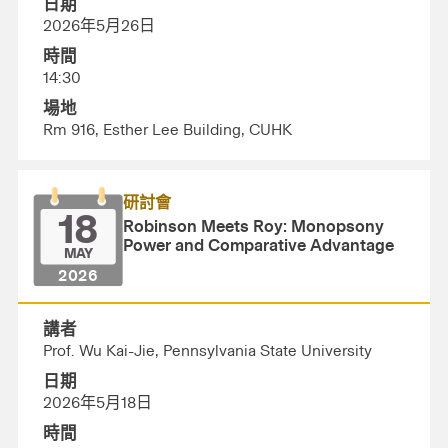
日期
2026年5月26日
時間
14:30
場地
Rm 916, Esther Lee Building, CUHK
研討會
18
Robinson Meets Roy: Monopsony
Power and Comparative Advantage
MAY
2026
講者
Prof. Wu Kai-Jie, Pennsylvania State University
日期
2026年5月18日
時間