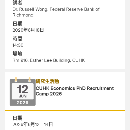
講者
Dr. Russell Wong, Federal Reserve Bank of
Richmond
日期
2026年6月18日
時間
14:30
場地
Rm 916, Esther Lee Building, CUHK
研究生活動
12
CUHK Economics PhD Recruitment
Camp 2026
JUN
2026
日期
2026年6月12 – 14日