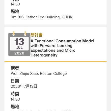
14:30
場地
Rm 916, Esther Lee Building, CUHK
研討會
13
A Functional Consumption Model
with Forward-Looking
JUL
Expectations and Micro
2026
Heterogeneity
講者
Prof. Zhijie Xiao, Boston College
日期
2026年7月13日
時間
14:30
場地