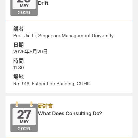
Drift
MAY
2026
講者
Prof. Jia Li, Singapore Management University
日期
2026年5月29日
時間
11:30
場地
Rm 916, Esther Lee Building, CUHK
研討會
27
What Does Consulting Do?
MAY
2026