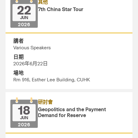
其他
22
7th China Star Tour
JUN
2026
講者
Various Speakers
日期
2026年6月22日
場地
Rm 916, Esther Lee Building, CUHK
研討會
18
Geopolitics and the Payment
Demand for Reserve
JUN
2026