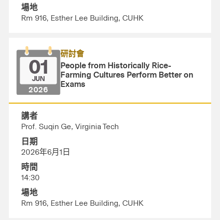
場地
Rm 916, Esther Lee Building, CUHK
研討會
01
People from Historically Rice-
Farming Cultures Perform Better on
JUN
Exams
2026
講者
Prof. Suqin Ge, Virginia Tech
日期
2026年6月1日
時間
14:30
場地
Rm 916, Esther Lee Building, CUHK