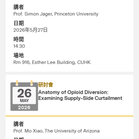
講者
Prof. Simon Jager, Princeton University
日期
2026年5月27日
時間
14:30
場地
Rm 916, Esther Lee Building, CUHK
研討會
26
Anatomy of Opioid Diversion:
Examining Supply-Side Curtailment
MAY
2026
講者
Prof. Mo Xiao, The University of Arizona