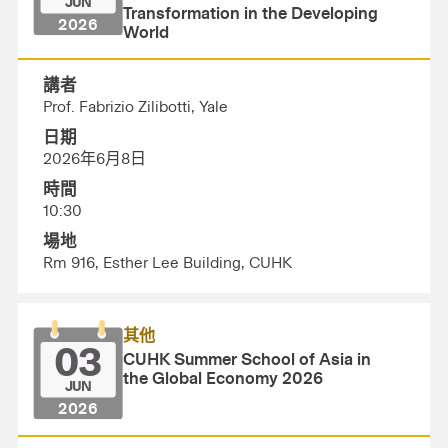
JUN
Transformation in the Developing
2026
World
講者
Prof. Fabrizio Zilibotti, Yale
日期
2026年6月8日
時間
10:30
場地
Rm 916, Esther Lee Building, CUHK
其他
03
CUHK Summer School of Asia in
the Global Economy 2026
JUN
2026