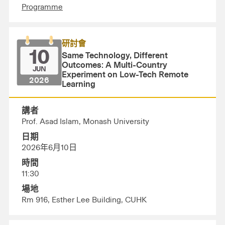
Programme
研討會
10
Same Technology, Different
Outcomes: A Multi-Country
JUN
Experiment on Low-Tech Remote
2026
Learning
講者
Prof. Asad Islam, Monash University
日期
2026年6月10日
時間
11:30
場地
Rm 916, Esther Lee Building, CUHK