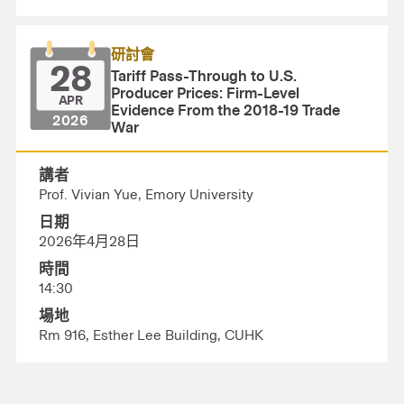
研討會
28
Tariff Pass-Through to U.S.
Producer Prices: Firm-Level
APR
Evidence From the 2018-19 Trade
2026
War
講者
Prof. Vivian Yue, Emory University
日期
2026年4月28日
時間
14:30
場地
Rm 916, Esther Lee Building, CUHK