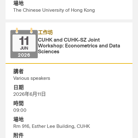
場地
The Chinese University of Hong Kong
工作坊
11
CUHK and CUHK-SZ Joint
Workshop: Econometrics and Data
JUN
Sciences
2026
講者
Various speakers
日期
2026年6月11日
時間
09:00
場地
Rm 916, Esther Lee Building, CUHK
附件