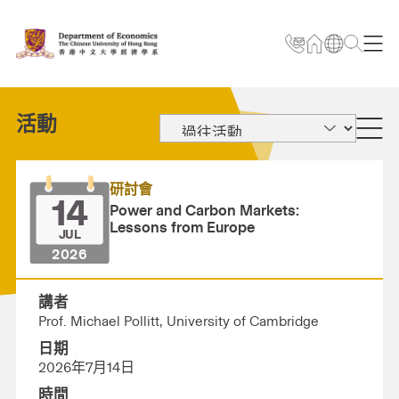
活動
研討會
14
Power and Carbon Markets:
Lessons from Europe
JUL
2026
講者
Prof. Michael Pollitt, University of Cambridge
日期
2026年7月14日
時間