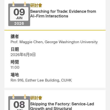
研討會
09
Searching for Trade: Evidence from
AI-Firm Interactions
JUN
2026
講者
Prof. Maggie Chen, George Washington University
日期
2026年6月9日
時間
11:00
場地
Rm 916, Esther Lee Building, CUHK
研討會
08
Skipping the Factory: Service-Led
Growth and Structural