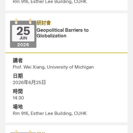
Rm 916, Esther Lee Building, CUHK
研討會
25
Geopolitical Barriers to
Globalization
JUN
2026
講者
Prof. Wei Xiang, University of Michigan
日期
2026年6月25日
時間
14:30
場地
Rm 916, Esther Lee Building, CUHK