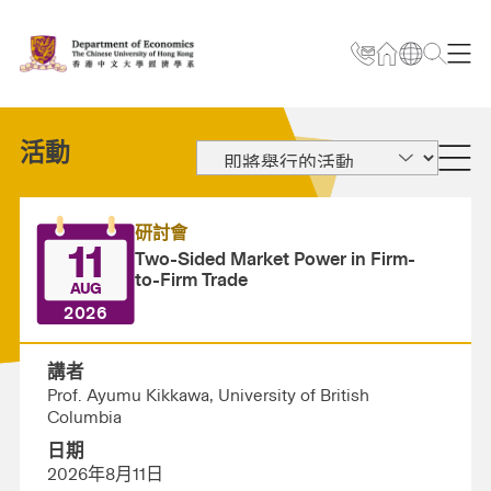
活動
研討會
11
Two-Sided Market Power in Firm-
to-Firm Trade
AUG
2026
講者
Prof. Ayumu Kikkawa, University of British
Columbia
日期
2026年8月11日