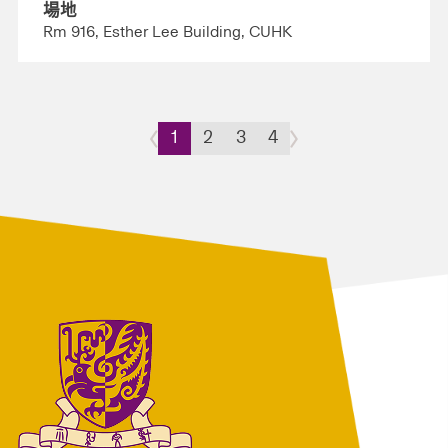
場地
Rm 916, Esther Lee Building, CUHK
1
2
3
4