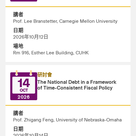
講者
Prof. Lee Branstetter, Carnegie Mellon University
日期
2026年10月12日
場地
Rm 916, Esther Lee Building, CUHK
研討會
14
The National Debt in a Framework
of Time-Consistent Fiscal Policy
OCT
2026
講者
Prof. Zhigang Feng, University of Nebraska-Omaha
日期
2026年10月14日