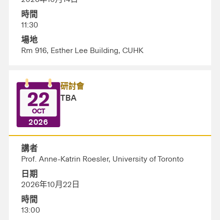
時間
11:30
場地
Rm 916, Esther Lee Building, CUHK
研討會
22
TBA
OCT
2026
講者
Prof. Anne-Katrin Roesler, University of Toronto
日期
2026年10月22日
時間
13:00