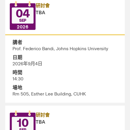
研討會
04
TBA
SEP
2026
講者
Prof. Federico Bandi, Johns Hopkins University
日期
2026年9月4日
時間
14:30
場地
Rm 505, Esther Lee Building, CUHK
研討會
10
TBA