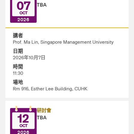
07
TBA
OCT
2026
講者
Prof. Ma Lin, Singapore Management University
日期
2026年10月7日
時間
11:30
場地
Rm 916, Esther Lee Building, CUHK
研討會
12
TBA
OCT
2026