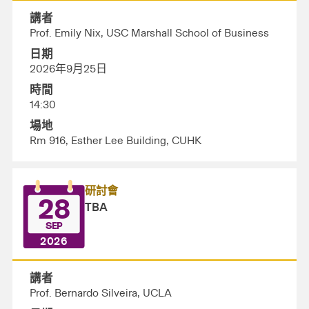
講者
Prof. Emily Nix, USC Marshall School of Business
日期
2026年9月25日
時間
14:30
場地
Rm 916, Esther Lee Building, CUHK
研討會
28
TBA
SEP
2026
講者
Prof. Bernardo Silveira, UCLA