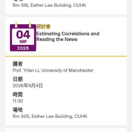
Rm 916, Esther Lee Building, CUHK
研討會
04
Estimating Correlations and
Reading the News
SEP
2026
講者
Prof. Yifan Li, University of Manchester
日期
2026年9月4日
時間
11:30
場地
Rm 505, Esther Lee Building, CUHK