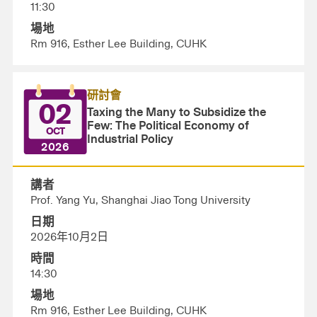
11:30
場地
Rm 916, Esther Lee Building, CUHK
研討會
02
Taxing the Many to Subsidize the
Few: The Political Economy of
OCT
Industrial Policy
2026
講者
Prof. Yang Yu, Shanghai Jiao Tong University
日期
2026年10月2日
時間
14:30
場地
Rm 916, Esther Lee Building, CUHK