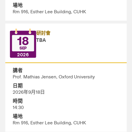
場地
Rm 916, Esther Lee Building, CUHK
研討會
18
TBA
SEP
2026
講者
Prof. Mathias Jensen, Oxford University
日期
2026年9月18日
時間
14:30
場地
Rm 916, Esther Lee Building, CUHK