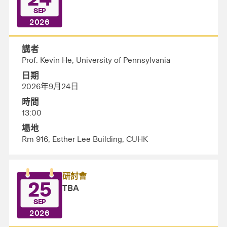
SEP
2026
講者
Prof. Kevin He, University of Pennsylvania
日期
2026年9月24日
時間
13:00
場地
Rm 916, Esther Lee Building, CUHK
研討會
25
TBA
SEP
2026