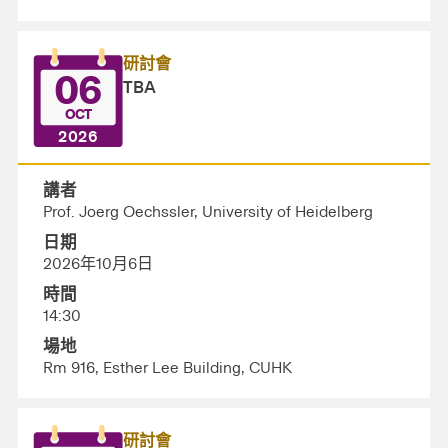
研討會
06
TBA
OCT
2026
講者
Prof. Joerg Oechssler, University of Heidelberg
日期
2026年10月6日
時間
14:30
場地
Rm 916, Esther Lee Building, CUHK
研討會