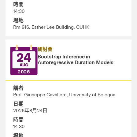
時間
14:30
場地
Rm 916, Esther Lee Building, CUHK
研討會
24
Bootstrap Inference in
Autoregressive Duration Models
AUG
2026
講者
Prof. Giuseppe Cavaliere, University of Bologna
日期
2026年8月24日
時間
14:30
場地