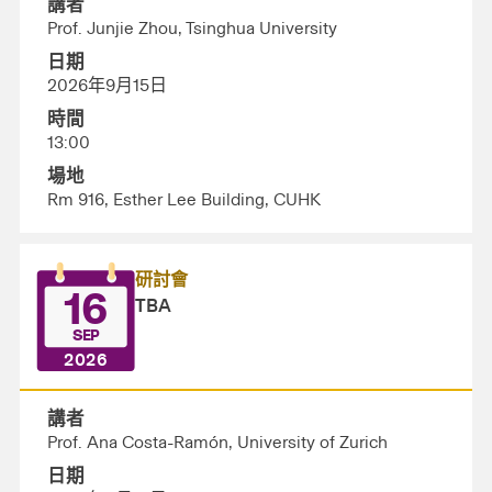
講者
Prof. Junjie Zhou, Tsinghua University
日期
2026年9月15日
時間
13:00
場地
Rm 916, Esther Lee Building, CUHK
研討會
16
TBA
SEP
2026
講者
Prof. Ana Costa-Ramón, University of Zurich
日期