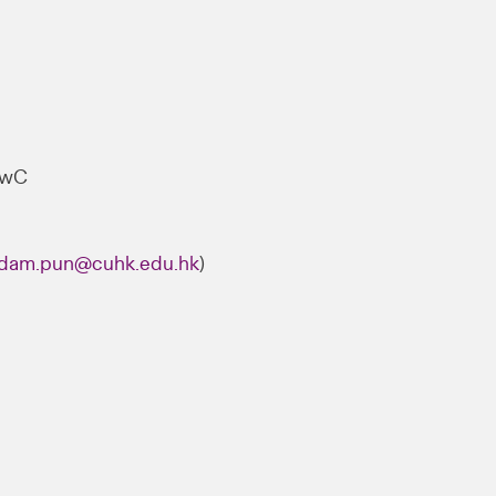
PwC
dam.pun@cuhk.edu.hk
)