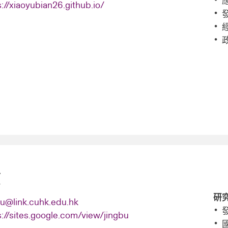
s://xiaoyubian26.github.io/
京
研
bu@link.cuhk.edu.hk
s://sites.google.com/view/jingbu