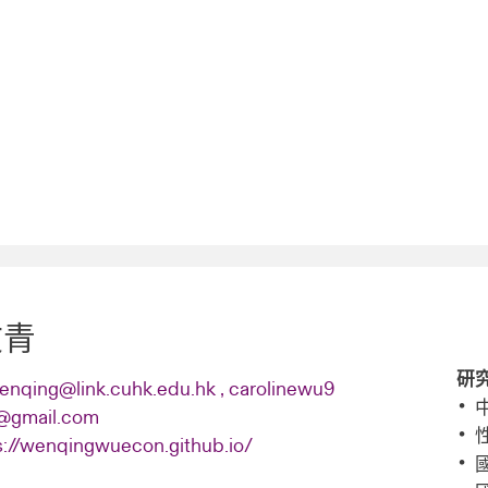
文青
研
nqing@link.cuhk.edu.hk
,
carolinewu9
@gmail.com
s://wenqingwuecon.github.io/