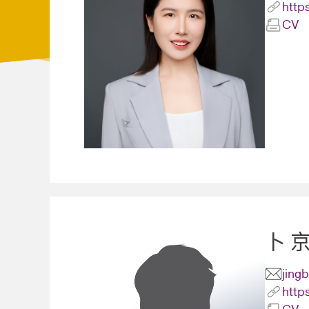
http
CV
卜 
jing
http