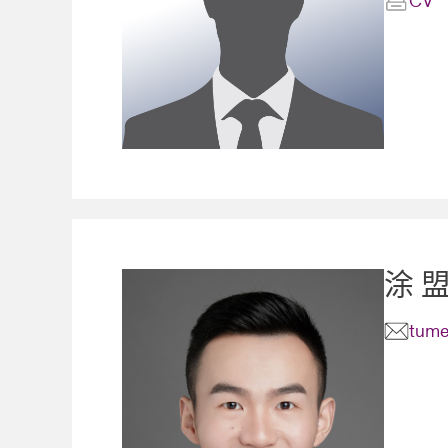
CV
涂 
tume