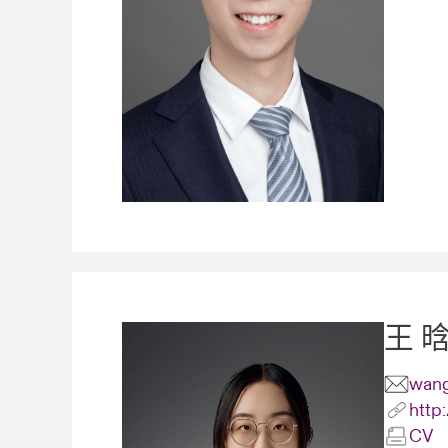
王 
wang
http
CV