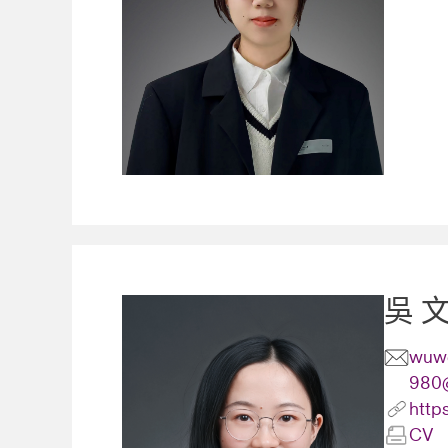
吳 
wuwe
980
http
CV