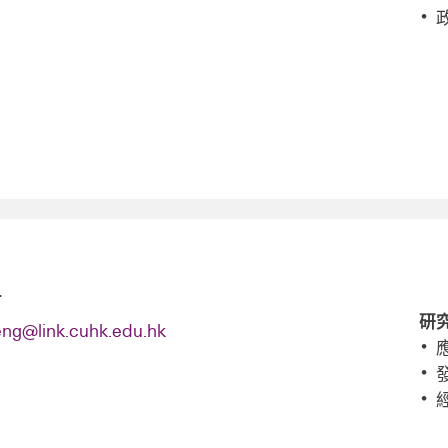
盟
研
ng@link.cuhk.edu.hk