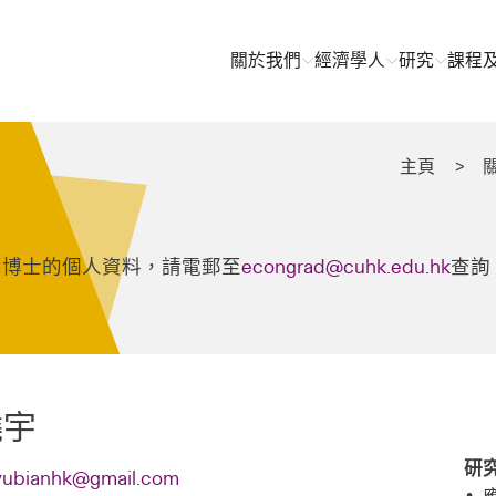
關於我們
經濟學人
研究
課程
主頁
關博士的個人資料，請電郵至
econgrad@cuhk.edu.hk
查詢
曉宇
研
yubianhk@gmail.com