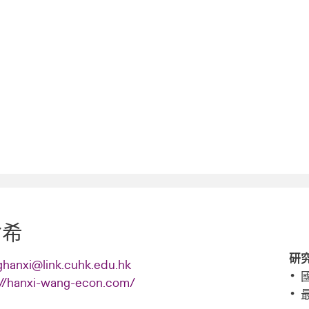
晗希
研
hanxi@link.cuhk.edu.hk
://hanxi-wang-econ.com/