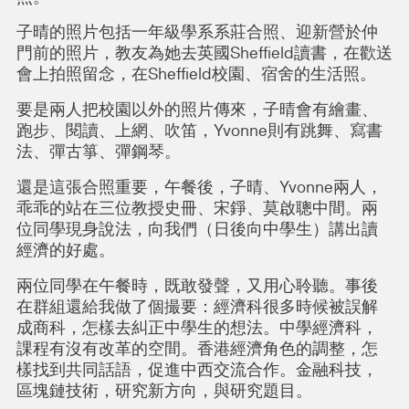
子晴的照片包括一年級學系系莊合照、迎新營於仲
門前的照片，教友為她去英國Sheffield讀書，在歡送
會上拍照留念，在Sheffield校園、宿舍的生活照。
要是兩人把校園以外的照片傳來，子晴會有繪畫、
跑步、閱讀、上網、吹笛，Yvonne則有跳舞、寫書
法、彈古箏、彈鋼琴。
還是這張合照重要，午餐後，子晴、Yvonne兩人，
乖乖的站在三位教授史冊、宋錚、莫啟聰中間。兩
位同學現身說法，向我們（日後向中學生）講出讀
經濟的好處。
兩位同學在午餐時，既敢發聲，又用心聆聽。事後
在群組還給我做了個撮要：經濟科很多時候被誤解
成商科，怎樣去糾正中學生的想法。中學經濟科，
課程有沒有改革的空間。香港經濟角色的調整，怎
樣找到共同話語，促進中西交流合作。金融科技，
區塊鏈技術，研究新方向，與研究題目。