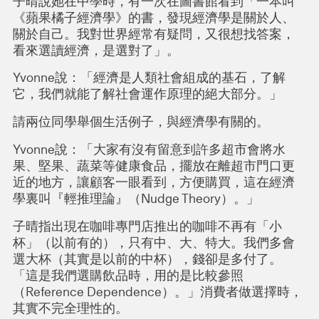
子晴說她在中學時，有一次在圖書館看到「一本叫
《蘋果橘子經濟學》的書，發現經濟學是關於人、
關於自己。我對世界經常有疑問，又很想找答案，
看來選讀經濟，是選對了」。
Yvonne說：「經濟是人類社會組成的基石，了解
它，我們就能了解社會運作原理的絕大部分。」
請兩位同學舉個生活例子，與經濟學有關的。
Yvonne說：「大家有沒有留意到許多超市會將水
果、堅果、蔬菜等健康食品，擺放在離超市門口更
近的地方，讓顧客一眼看到，方便購買，這在經濟
學裏叫『輕推理論』（Nudge Theory）。」
子晴指出現在咖啡專門店推出的咖啡不再有「小
杯」（以前有的），只有中、大、特大。我們多會
選大杯（其實是以前的中杯），錢卻是多付了。
「這是我們選購飲品時，用的是比較參照
（Reference Dependence）。」消費者做選擇時，
其實不完全理性的。