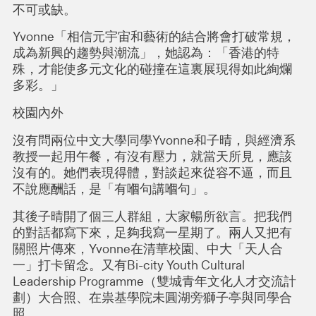
不可或缺。
Yvonne「相信元宇宙和藝術的結合將會打破常規，
成為新興的趨勢與潮流」，她認為：「香港的特
殊，才能使多元文化的碰撞在這裏展現得如此絢爛
多彩。」
校園內外
沒有問兩位中文大學同學Yvonne和子晴，與經濟系
教授一起用午餐，有沒有壓力，就當天所見，應該
沒有的。她們表現得體，對談起來從容不逼，而且
不說應酬話，是「有嗰句講嗰句」。
其後子晴開了個三人群組，大家暢所欲言。把我們
的對話都寫下來，足夠我寫一星期了。兩人又把有
關照片傳來，Yvonne在清華校園、中大「天人合
一」打卡留念。又有Bi-city Youth Cultural
Leadership Programme（雙城青年文化人才交流計
劃）大合照、在祟基學院未圓湖旁獅子亭與同學合
照。