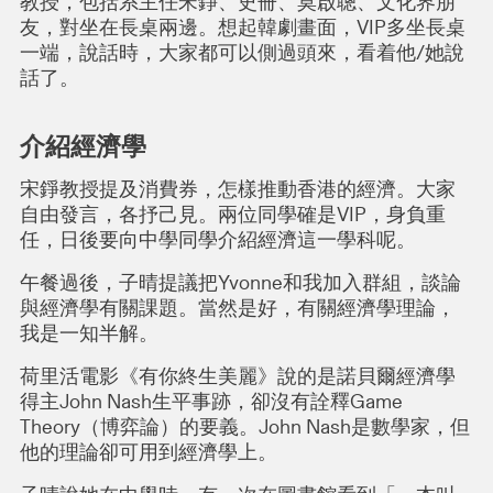
教授，包括系主任宋錚、史冊、莫啟聰、文化界朋
友，對坐在長桌兩邊。想起韓劇畫面，VIP多坐長桌
一端，說話時，大家都可以側過頭來，看着他/她說
話了。
介紹經濟學
宋錚教授提及消費券，怎樣推動香港的經濟。大家
自由發言，各抒己見。兩位同學確是VIP，身負重
任，日後要向中學同學介紹經濟這一學科呢。
午餐過後，子晴提議把Yvonne和我加入群組，談論
與經濟學有關課題。當然是好，有關經濟學理論，
我是一知半解。
荷里活電影《有你終生美麗》說的是諾貝爾經濟學
得主John Nash生平事跡，卻沒有詮釋Game
Theory（博弈論）的要義。John Nash是數學家，但
他的理論卻可用到經濟學上。